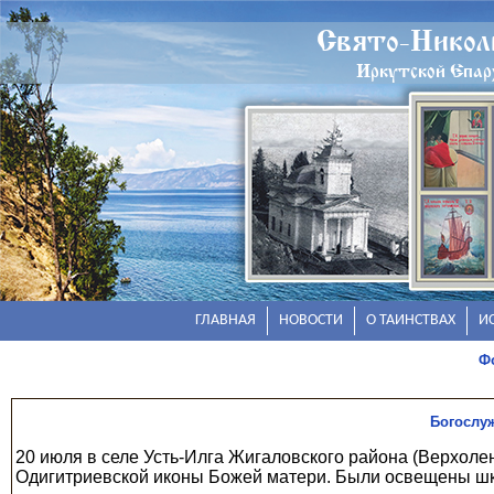
Свято-Николь
Иркутской Епар
ГЛАВНАЯ
НОВОСТИ
О ТАИНСТВАХ
И
Фо
Богослуж
20 июля в селе Усть-Илга Жигаловского района (Верхоле
Одигитриевской иконы Божей матери. Были освещены школ